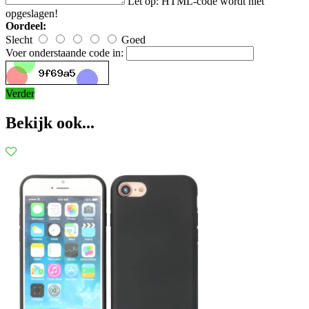
Let op:
HTML-code wordt niet
opgeslagen!
Oordeel:
Slecht
Goed
Voer onderstaande code in:
Verder
Bekijk ook...