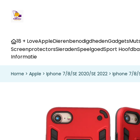
18 + Love
Apple
Dierenbenodigdheden
Gadgets
Muts
Screenprotectors
Sieraden
Speelgoed
Sport Hoofdb
Informatie
Home
>
Apple
>
Iphone 7/8/SE 2020/SE 2022
>
Iphone 7/8/