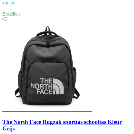
€
39,95
Bestellen
The North Face Rugzak sporttas schooltas Kleur
Grijs