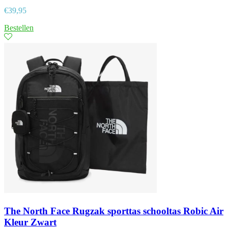
€
39,95
Bestellen
The North Face Rugzak sporttas schooltas Robic Air
Kleur Zwart