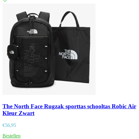
The North Face Rugzak sporttas schooltas Robic Air
Kleur Zwart
€
56,95
Bestellen