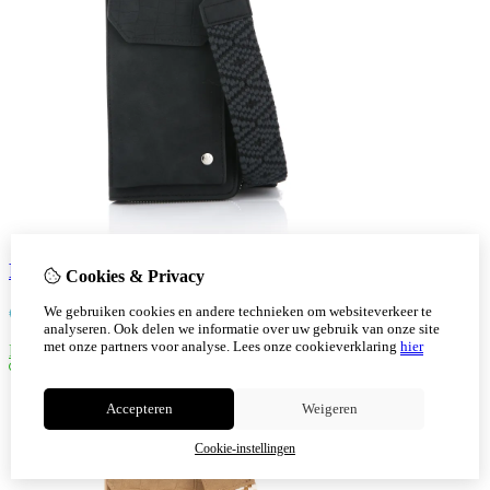
Portemonee telefoon tasje kleur zwart
Cookies & Privacy
We gebruiken cookies en andere technieken om websiteverkeer te
€
14,95
analyseren. Ook delen we informatie over uw gebruik van onze site
met onze partners voor analyse.
Lees onze cookieverklaring
hier
Bestellen
Accepteren
Weigeren
Cookie-instellingen