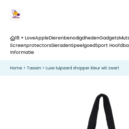
18 + Love
Apple
Dierenbenodigdheden
Gadgets
Muts
Screenprotectors
Sieraden
Speelgoed
Sport Hoofdb
Informatie
Home
>
Tassen
>
Luxe luipaard shopper kleur wit zwart