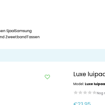
en Sjaal
Samsung
and Zweetband
Tassen
Luxe luipa
Model:
Luxe luipaa
Nog 
€23,95