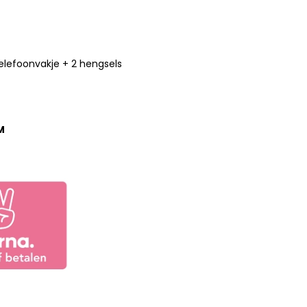
lefoonvakje + 2 hengsels
M