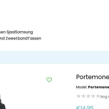
en Sjaal
Samsung
and Zweetband
Tassen
Portemonee
Model:
Portemone
Nog 
€14,95