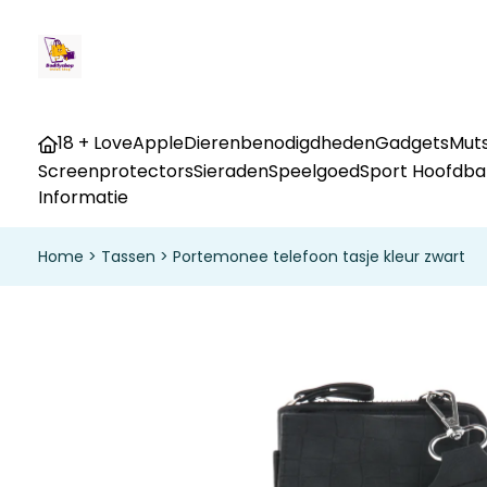
18 + Love
Apple
Dierenbenodigdheden
Gadgets
Muts
Screenprotectors
Sieraden
Speelgoed
Sport Hoofdb
Informatie
Home
>
Tassen
>
Portemonee telefoon tasje kleur zwart