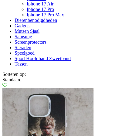
Iphone 17 Air
Iphone 17 Pro
Iphone 17 Pro Max
Dierenbenodigdheden
Gadgets
Mutsen Sjaal
Samsung
Screenprotectors
Sieraden
Speelgoed
Sport Hoofdband Zweetband
Tassen
Sorteren op:
Standaard