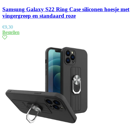
Samsung Galaxy S22 Ring Case siliconen hoesje met
vingergreep en standaard roze
€
9,30
Bestellen