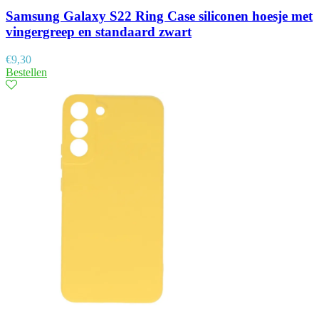
Samsung Galaxy S22 Ring Case siliconen hoesje met
vingergreep en standaard zwart
€
9,30
Bestellen