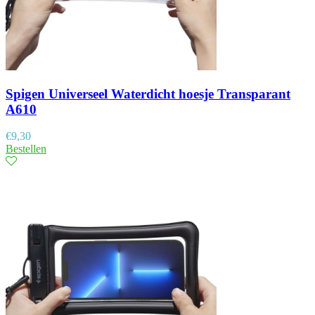
Spigen Universeel Waterdicht hoesje Transparant
A610
€
9,30
Bestellen