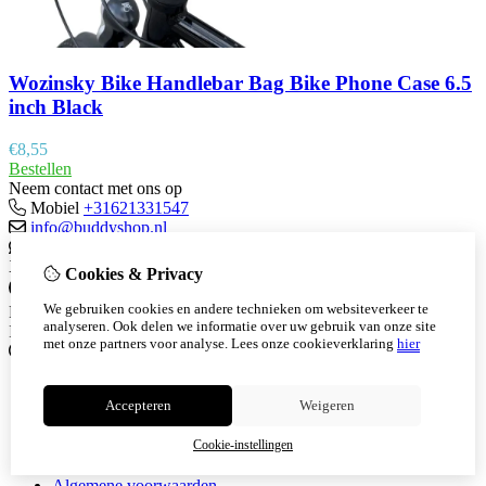
Wozinsky Bike Handlebar Bag Bike Phone Case 6.5
inch Black
€
8,55
Bestellen
Neem contact met ons op
Mobiel
+31621331547
info@buddyshop.nl
Whatsapp
+31621331547
X
Cookies & Privacy
We gebruiken cookies en andere technieken om websiteverkeer te
Facebook
analyseren. Ook delen we informatie over uw gebruik van onze site
Instagram
met onze partners voor analyse.
Lees onze cookieverklaring
hier
Informatie
Bedrijfsgegevens
Accepteren
Weigeren
Cookieverklaring
Retourvoorwaarden
Cookie-instellingen
Levertijd en Verzending
Disclaimer
Algemene voorwaarden