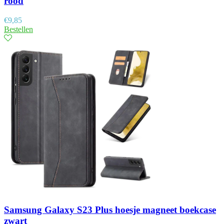
rood
€
9,85
Bestellen
Samsung Galaxy S23 Plus hoesje magneet boekcase
zwart