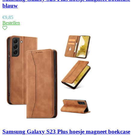
blauw
€
9,85
Bestellen
Samsung Galaxy S23 Plus hoesje magneet boekcase