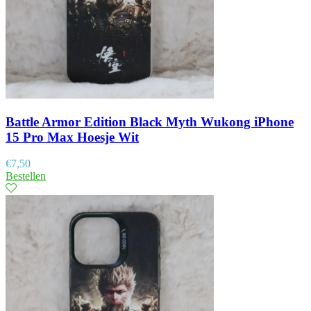
Battle Armor Edition Black Myth Wukong iPhone
15 Pro Max Hoesje Wit
€
7,50
Bestellen