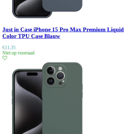
Just in Case iPhone 15 Pro Max Premium Liquid
Color TPU Case Blauw
€
11,35
Niet op voorraad