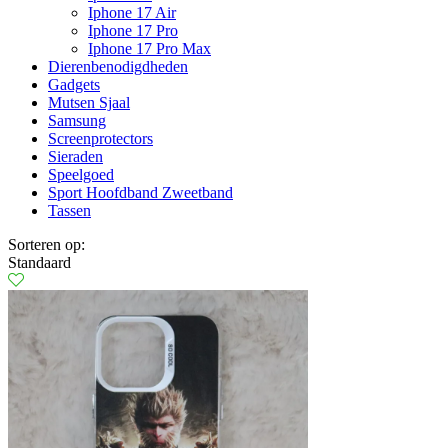
Iphone 17 Air
Iphone 17 Pro
Iphone 17 Pro Max
Dierenbenodigdheden
Gadgets
Mutsen Sjaal
Samsung
Screenprotectors
Sieraden
Speelgoed
Sport Hoofdband Zweetband
Tassen
Sorteren op:
Standaard