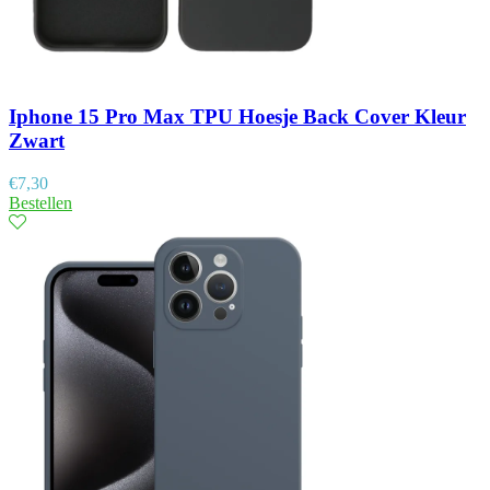
Iphone 15 Pro Max TPU Hoesje Back Cover Kleur
Zwart
€
7,30
Bestellen