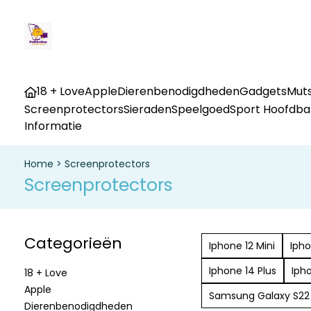
18 + Love
Apple
Dierenbenodigdheden
Gadgets
Muts
Screenprotectors
Sieraden
Speelgoed
Sport Hoofdb
Informatie
Home
>
Screenprotectors
Screenprotectors
Categorieën
Iphone 12 Mini
Ipho
Iphone 14 Plus
Iph
18 + Love
Apple
Samsung Galaxy S22 
Dierenbenodigdheden