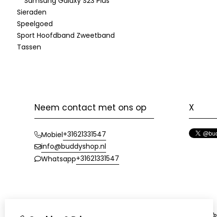
Samsung Galaxy S23 Plus
Sieraden
Speelgoed
Sport Hoofdband Zweetband
Tassen
Neem contact met ons op
X
+31621331547
Mobiel
info@buddyshop.nl
+31621331547
Whatsapp
Informatie