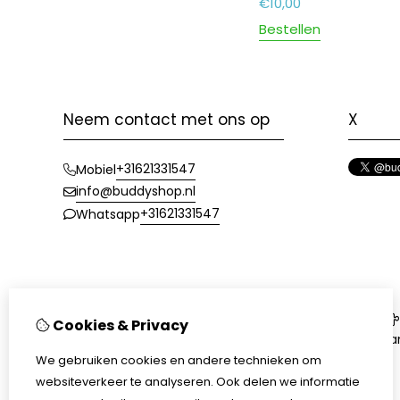
€
10,00
Bestellen
Neem contact met ons op
X
+31621331547
Mobiel
info@buddyshop.nl
+31621331547
Whatsapp
Informatie
Cookies & Privacy
Bedrijfsgegevens
Aa
Cookieverklaring
We gebruiken cookies en andere technieken om
Retourvoorwaarden
websiteverkeer te analyseren. Ook delen we informatie