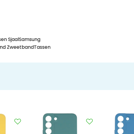
en Sjaal
Samsung
and Zweetband
Tassen