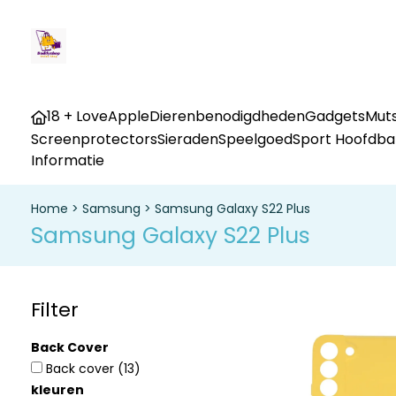
18 + Love
Apple
Dierenbenodigdheden
Gadgets
Muts
Screenprotectors
Sieraden
Speelgoed
Sport Hoofdb
Informatie
Home
>
Samsung
>
Samsung Galaxy S22 Plus
Samsung Galaxy S22 Plus
Filter
Back Cover
Back cover
(13)
kleuren