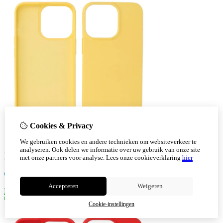
Cookies & Privacy
We gebruiken cookies en andere technieken om websiteverkeer te
analyseren. Ook delen we informatie over uw gebruik van onze site
Iphone 15 Pro TPU Hoesje Back Cover Kleur Geel
met onze partners voor analyse.
Lees onze cookieverklaring
hier
€
7,30
Accepteren
Weigeren
Bestellen
Cookie-instellingen