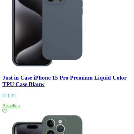
Just in Case iPhone 15 Pro Premium Liquid Color
TPU Case Blauw
€
11,35
Bestellen