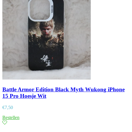
Battle Armor Edition Black Myth Wukong iPhone
15 Pro Hoesje Wit
€
7,50
Bestellen