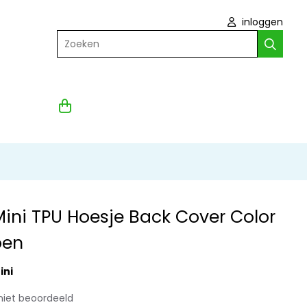
inloggen
Zoeken
Mini TPU Hoesje Back Cover Color
oen
ini
niet beoordeeld