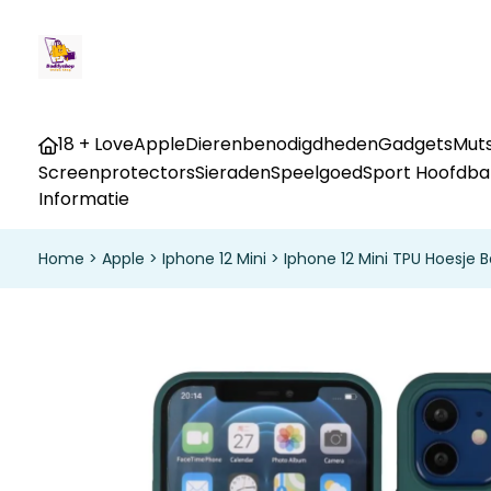
18 + Love
Apple
Dierenbenodigdheden
Gadgets
Muts
Screenprotectors
Sieraden
Speelgoed
Sport Hoofdb
Informatie
Home
>
Apple
>
Iphone 12 Mini
>
Iphone 12 Mini TPU Hoesje 